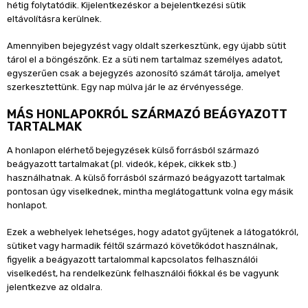
hétig folytatódik. Kijelentkezéskor a bejelentkezési sütik
eltávolításra kerülnek.
Amennyiben bejegyzést vagy oldalt szerkesztünk, egy újabb sütit
tárol el a böngészőnk. Ez a süti nem tartalmaz személyes adatot,
egyszerűen csak a bejegyzés azonosító számát tárolja, amelyet
szerkesztettünk. Egy nap múlva jár le az érvényessége.
MÁS HONLAPOKRÓL SZÁRMAZÓ BEÁGYAZOTT
TARTALMAK
A honlapon elérhető bejegyzések külső forrásból származó
beágyazott tartalmakat (pl. videók, képek, cikkek stb.)
használhatnak. A külső forrásból származó beágyazott tartalmak
pontosan úgy viselkednek, mintha meglátogattunk volna egy másik
honlapot.
Ezek a webhelyek lehetséges, hogy adatot gyűjtenek a látogatókról,
sütiket vagy harmadik féltől származó követőkódot használnak,
figyelik a beágyazott tartalommal kapcsolatos felhasználói
viselkedést, ha rendelkezünk felhasználói fiókkal és be vagyunk
jelentkezve az oldalra.