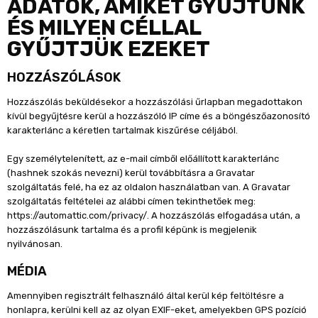
ADATOK, AMIKET GYŰJTÜNK
ÉS MILYEN CÉLLAL
GYŰJTJÜK EZEKET
HOZZÁSZÓLÁSOK
Hozzászólás beküldésekor a hozzászólási űrlapban megadottakon
kívül begyűjtésre kerül a hozzászóló IP címe és a böngészőazonosító
karakterlánc a kéretlen tartalmak kiszűrése céljából.
Egy személytelenített, az e-mail címből előállított karakterlánc
(hashnek szokás nevezni) kerül továbbításra a Gravatar
szolgáltatás felé, ha ez az oldalon használatban van. A Gravatar
szolgáltatás feltételei az alábbi címen tekinthetőek meg:
https://automattic.com/privacy/. A hozzászólás elfogadása után, a
hozzászólásunk tartalma és a profil képünk is megjelenik
nyilvánosan.
MÉDIA
Amennyiben regisztrált felhasználó által kerül kép feltöltésre a
honlapra, kerülni kell az az olyan EXIF-eket, amelyekben GPS pozíció