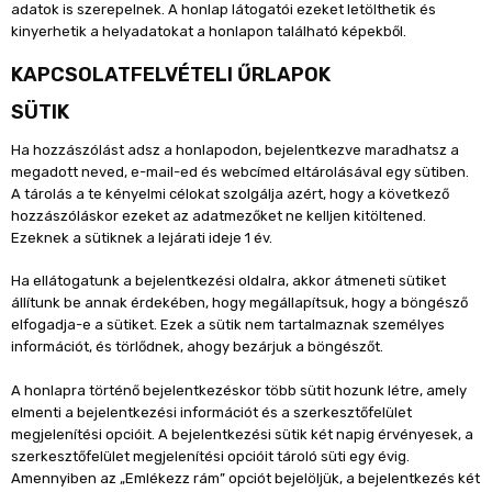
adatok is szerepelnek. A honlap látogatói ezeket letölthetik és
kinyerhetik a helyadatokat a honlapon található képekből.
KAPCSOLATFELVÉTELI ŰRLAPOK
SÜTIK
Ha hozzászólást adsz a honlapodon, bejelentkezve maradhatsz a
megadott neved, e-mail-ed és webcímed eltárolásával egy sütiben.
A tárolás a te kényelmi célokat szolgálja azért, hogy a következő
hozzászóláskor ezeket az adatmezőket ne kelljen kitöltened.
Ezeknek a sütiknek a lejárati ideje 1 év.
Ha ellátogatunk a bejelentkezési oldalra, akkor átmeneti sütiket
állítunk be annak érdekében, hogy megállapítsuk, hogy a böngésző
elfogadja-e a sütiket. Ezek a sütik nem tartalmaznak személyes
információt, és törlődnek, ahogy bezárjuk a böngészőt.
A honlapra történő bejelentkezéskor több sütit hozunk létre, amely
elmenti a bejelentkezési információt és a szerkesztőfelület
megjelenítési opcióit. A bejelentkezési sütik két napig érvényesek, a
szerkesztőfelület megjelenítési opcióit tároló süti egy évig.
Amennyiben az „Emlékezz rám” opciót bejelöljük, a bejelentkezés két