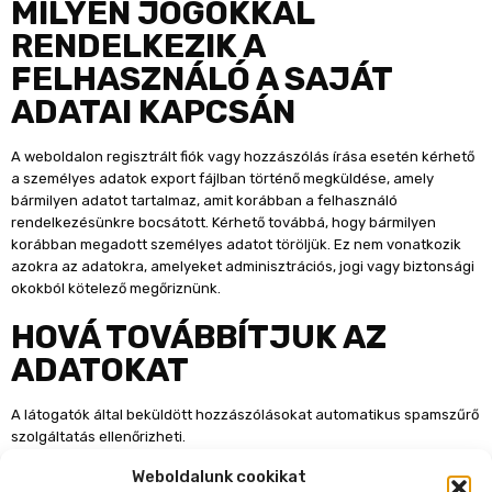
MILYEN JOGOKKAL
RENDELKEZIK A
FELHASZNÁLÓ A SAJÁT
ADATAI KAPCSÁN
A weboldalon regisztrált fiók vagy hozzászólás írása esetén kérhető
a személyes adatok export fájlban történő megküldése, amely
bármilyen adatot tartalmaz, amit korábban a felhasználó
rendelkezésünkre bocsátott. Kérhető továbbá, hogy bármilyen
korábban megadott személyes adatot töröljük. Ez nem vonatkozik
azokra az adatokra, amelyeket adminisztrációs, jogi vagy biztonsági
okokból kötelező megőriznünk.
HOVÁ TOVÁBBÍTJUK AZ
ADATOKAT
A látogatók által beküldött hozzászólásokat automatikus spamszűrő
szolgáltatás ellenőrizheti.
Weboldalunk cookikat
Kapcsolati adatok