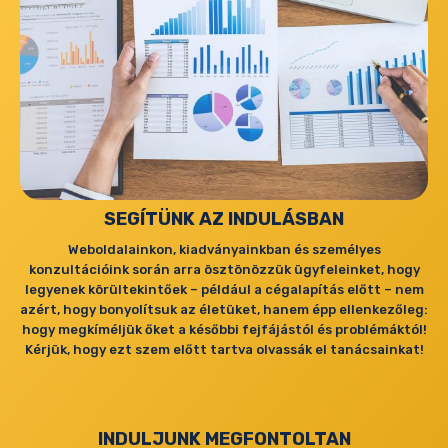
SEGÍTÜNK AZ INDULÁSBAN
Weboldalainkon, kiadványainkban és személyes
konzultációink során arra ösztönözzük ügyfeleinket, hogy
legyenek körültekintőek – például a cégalapítás előtt – nem
azért, hogy bonyolítsuk az életüket, hanem épp ellenkezőleg:
hogy megkíméljük őket a későbbi fejfájástól és problémáktól!
Kérjük, hogy ezt szem előtt tartva olvassák el tanácsainkat!
INDULJUNK MEGFONTOLTAN