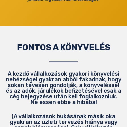
FONTOS A KÖNYVELÉS
A kezdő vállalkozások gyakori könyvelési
nehézségei gyakran abból fakadnak, hogy
sokan tévesen gondolják, a könyveléssel
és az adók, járulékok befizetésével csak a
cég bejegyzése után kell foglalkozniuk.
Ne essen ebbe a hibába!
(A vállalkozások bukásának másik oka
gyakran az üzleti tervezés hiánya vagy