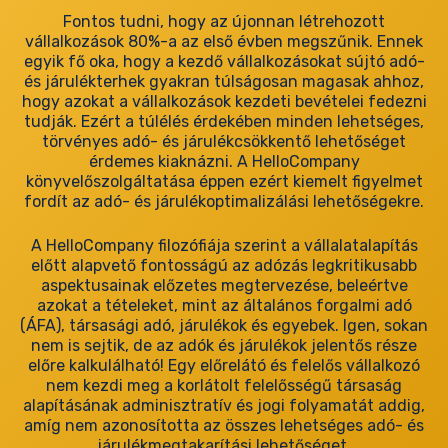
Fontos tudni, hogy az újonnan létrehozott
vállalkozások 80%-a az első évben megszűnik. Ennek
egyik fő oka, hogy a kezdő vállalkozásokat sújtó adó-
és járulékterhek gyakran túlságosan magasak ahhoz,
hogy azokat a vállalkozások kezdeti bevételei fedezni
tudják. Ezért a túlélés érdekében minden lehetséges,
törvényes adó- és járulékcsökkentő lehetőséget
érdemes kiaknázni. A HelloCompany
könyvelőszolgáltatása éppen ezért kiemelt figyelmet
fordít az adó- és járulékoptimalizálási lehetőségekre.
A HelloCompany filozófiája szerint a vállalatalapítás
előtt alapvető fontosságú az adózás legkritikusabb
aspektusainak előzetes megtervezése, beleértve
azokat a tételeket, mint az általános forgalmi adó
(ÁFA), társasági adó, járulékok és egyebek. Igen, sokan
nem is sejtik, de az adók és járulékok jelentős része
előre kalkulálható! Egy előrelátó és felelős vállalkozó
nem kezdi meg a korlátolt felelősségű társaság
alapításának adminisztratív és jogi folyamatát addig,
amíg nem azonosította az összes lehetséges adó- és
járulékmegtakarítási lehetőséget.