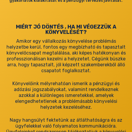
gyakorlatok kialakítását és a pénzügyi tervezés javítását.
MIÉRT JÓ DÖNTÉS , HA MI VÉGEZZÜK A
KÖNYVELÉSÉT?
Amikor egy vállalkozás könyvelése problémás
helyzetbe kerül, fontos egy megbízható és tapasztalt
könyvelőcsapat megtalálása, aki képes hatékonyan és
professzionálisan kezelni a helyzetet. Cégünk büszke
arra, hogy tapasztalt, jól képzett szakemberekből álló
csapatot foglalkoztat.
Könyvelőink mélyrehatóan ismerik a pénzügyi és
adózási jogszabályokat, valamint rendelkeznek
azokkal a különleges ismeretekkel, amelyek
elengedhetetlenek a problémásabb könyvelési
helyzetek kezeléséhez.
Nagy hangsúlyt fektetünk az átláthatóságra és az
ügyfelekkel való folyamatos kommunikációra.
Ügyfeleinket rendszeresen tájékoztatjuk a könyvelési