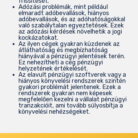
frissítését.
Adózási problémák, mint például
elmaradt adóbevallások, hiányos
adóbevallások, és az adóhatóságokkal
való szabálytalan egyeztetések. Ezek
az adózási kérdések növelhetik a jogi
kockázatokat.
Az ilyen cégek gyakran küzdenek az
átláthatóság és megbízhatóság
hiányával a pénzügyi jelentések terén.
Ez nehezítheti a cég pénzügyi
helyzetének értékelését.
Az elavult pénzügyi szoftverek vagy a
hiányos könyvelési rendszerek szintén
gyakori problémát jelentenek. Ezek a
rendszerek gyakran nem képesek
megfelelően kezelni a vállalat pénzügyi
tranzakcióit, ami tovább súlyosbítja a
könyvelési nehézségeket.