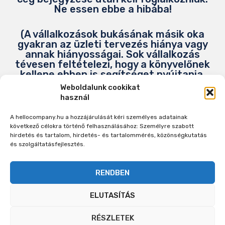
Ne essen ebbe a hibába!
(A vállalkozások bukásának másik oka
gyakran az üzleti tervezés hiánya vagy
annak hiányosságai. Sok vállalkozás
tévesen feltételezi, hogy a könyvelőnek
kellene ebben is segítséget nyújtania.
Fontos tudni, hogy ez nem tartozik a
Weboldalunk cookikat
könyvelők feladatai közé! A
használ
HelloCompany ezen a területen is
különleges segítséget nyújt, mivel
A hellocompany.hu a hozzájárulását kéri személyes adatainak
sokrétű szolgáltatásaink révén, bár
következő célokra történő felhasználásához: Személyre szabott
korlátozottan, de képesek vagyunk az
hirdetés és tartalom, hirdetés- és tartalommérés, közönségkutatás
üzleti tervezésben is támogatást
és szolgáltatásfejlesztés.
nyújtani ügyfeleinknek.)
RENDBEN
ELUTASÍTÁS
RÉSZLETEK
Copyright © 2021-2023 Hellocompany