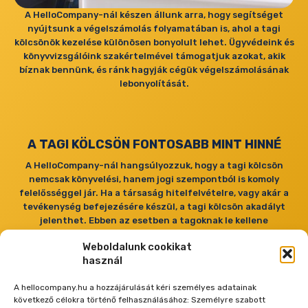
A HelloCompany-nál készen állunk arra, hogy segítséget
nyújtsunk a végelszámolás folyamatában is, ahol a tagi
kölcsönök kezelése különösen bonyolult lehet. Ügyvédeink és
könyvvizsgálóink szakértelmével támogatjuk azokat, akik
bíznak bennünk, és ránk hagyják cégük végelszámolásának
lebonyolítását.
A TAGI KÖLCSÖN FONTOSABB MINT HINNÉ
A HelloCompany-nál hangsúlyozzuk, hogy a tagi kölcsön
nemcsak könyvelési, hanem jogi szempontból is komoly
felelősséggel jár. Ha a társaság hitelfelvételre, vagy akár a
tevékenység befejezésére készül, a tagi kölcsön akadályt
jelenthet. Ebben az esetben a tagoknak le kellene
mondaniuk a kölcsönről, ami sajnos adóköteles tevékenység,
Weboldalunk cookikat
még ha saját befizetésükről van szó is.
használ
Tudatában vagyunk annak is, hogy sokan a korlátolt
A hellocompany.hu a hozzájárulását kéri személyes adatainak
felelősségű társaságok (kft.) minimális törzstőkéjét
következő célokra történő felhasználásához: Személyre szabott
kihasználva alapítanak céget, anélkül, hogy elegendő forrást