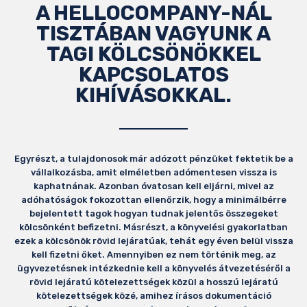
A HELLOCOMPANY-NÁL
TISZTÁBAN VAGYUNK A
TAGI KÖLCSÖNÖKKEL
KAPCSOLATOS
KIHÍVÁSOKKAL.
Egyrészt, a tulajdonosok már adózott pénzüket fektetik be a
vállalkozásba, amit elméletben adómentesen vissza is
kaphatnának. Azonban óvatosan kell eljárni, mivel az
adóhatóságok fokozottan ellenőrzik, hogy a minimálbérre
bejelentett tagok hogyan tudnak jelentős összegeket
kölcsönként befizetni. Másrészt, a könyvelési gyakorlatban
ezek a kölcsönök rövid lejáratúak, tehát egy éven belül vissza
kell fizetni őket. Amennyiben ez nem történik meg, az
ügyvezetésnek intézkednie kell a könyvelés átvezetéséről a
rövid lejáratú kötelezettségek közül a hosszú lejáratú
kötelezettségek közé, amihez írásos dokumentáció